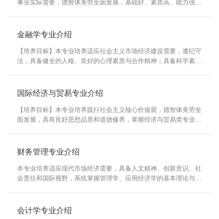
事业实际需要，德智体美劳全面发展，基础好、素质高、能力强，
具有海洋意识、家国情怀、人文底蕴、科学精神和社会责任感，有
格局、有担当、有创新、诚信守信，系统掌握经济管理类基础知识
与物流管理专业知识和技能，能够使用经济管理分析方法和工具解
金融学专业介绍
决专业问题，拥有管理决策、企业运作、创新创业能力，能够在国
家改革和发展事业中发挥积极作用且胜任生产企业、流...
【培养目标】本专业培养适应社会主义市场经济建设需要，遵纪守
法，具备健全的人格、良好的心理素质与合作精神；具备科学素
养、人文精神、创新能力、诚信品质和国际视野，系统掌握金融、
经济、管理、财务、计算机和法律等方面的知识，掌握能够熟练运
用数理工具和计算机通讯等工具，熟悉金融活动的基本流程和金融
国际经济与贸易专业介绍
发展动态，具有实践能力和沟通技巧，能在银行、证券、保险等各
类金融机构、金融管理部门、企事业单位分析和解决金融...
【培养目标】本专业培养践行社会主义核心价值观，德智体美劳全
面发展，具有良好思想品质和道德修养，掌握经济与贸易类专业基
础知识、基本理论和方法，熟悉国际通行经贸规则和中国对外贸易
政策法规，了解主要国家和地区经济发展状况，具有良好英语沟通
能力，善于团队合作，基础好、素质高、能力强，能在国内外经济
财务管理专业介绍
贸易部门、金融机构、内外资企业工作且具有海洋意识、创新精
神、家国情怀的复合应用型人才。【师资力量】本专业师...
本专业培养适应现代市场经济需要，具备人文精神、创新意识、社
会责任和国际视野，系统掌握管理学、应用经济学的基本理论与方
法，拥有财务决策、企业运作管理、创新创业能力，能在营利性和
非营利性机构从事财务管理工作与会计工作的复合应用型现代管理
人才。2002年本专业开始招生，2013年获批工商管理江苏省重点
会计学专业介绍
建设类专业。本专业开设的主干课程有：管理学、经济学、会计