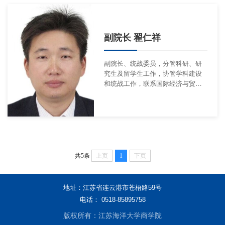
副院长 翟仁祥
副院长、统战委员，分管科研、研
究生及留学生工作，协管学科建设
和统战工作，联系国际经济与贸易
系。
共5条
上页
1
下页
地址：江苏省连云港市苍梧路59号
电话： 0518-85895758
版权所有：江苏海洋大学商学院